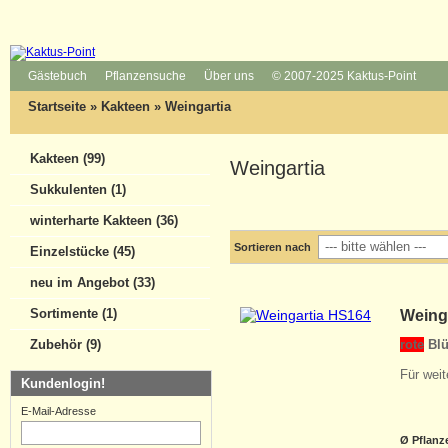
Gästebuch
Pflanzensuche
Über uns
© 2007-2025 Kaktus-Point
Startseite
»
Kakteen
»
Weingartia
Kakteen (99)
Weingartia
Sukkulenten (1)
winterharte Kakteen (36)
Sortieren nach
Einzelstücke (45)
neu im Angebot (33)
Sortimente (1)
Weing
rote
Blü
Zubehör (9)
Für weit
Kundenlogin!
E-Mail-Adresse
Ø Pflanz