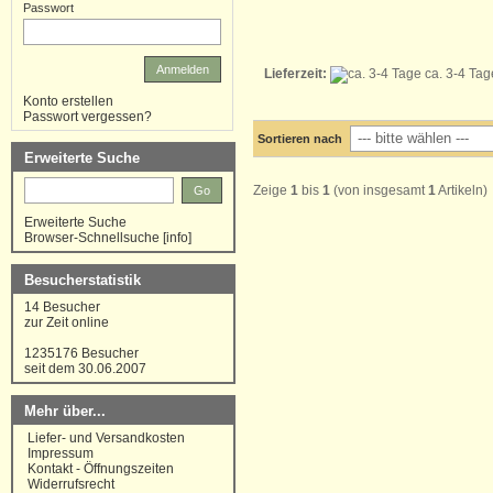
Passwort
Anmelden
Lieferzeit:
ca. 3-4 Tag
Konto erstellen
Passwort vergessen?
Sortieren nach
Erweiterte Suche
Zeige
1
bis
1
(von insgesamt
1
Artikeln)
Go
Erweiterte Suche
Browser-Schnellsuche
[
info
]
Besucherstatistik
14 Besucher
zur Zeit online
1235176 Besucher
seit dem 30.06.2007
Mehr über...
Liefer- und Versandkosten
Impressum
Kontakt - Öffnungszeiten
Widerrufsrecht