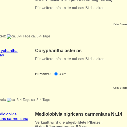
Für weitere Infos bitte auf das Bild klicken.
Kein Steue
zeit:
ca. 3-4 Tage
Coryphantha asterias
Für weitere Infos bitte auf das Bild klicken.
Ø Pflanze:
4 cm
Kein Steue
zeit:
ca. 3-4 Tage
Mediolobivia nigricans carmeniana Nr.14
Verkauft wird die
abgebildete Pflanze
!
Ø der Pflanzengruppe 8,5 cm