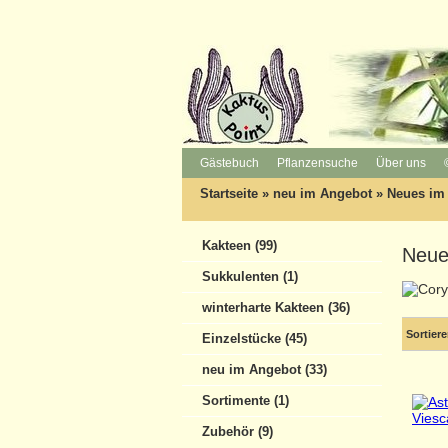
Gästebuch
Pflanzensuche
Über uns
Startseite
»
neu im Angebot
»
Neues im
Kakteen (99)
Neue
Sukkulenten (1)
winterharte Kakteen (36)
Sortier
Einzelstücke (45)
neu im Angebot (33)
Sortimente (1)
Zubehör (9)