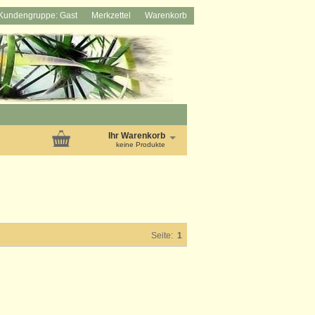
Kundengruppe: Gast
Merkzettel
Warenkorb
Ihr Warenkorb
keine Produkte
Seite:
1