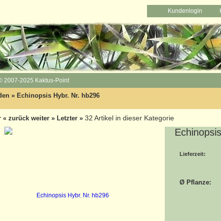
Kundenlogin
© 2007-2025 Kaktus-Point
den
»
Echinopsis Hybr. Nr. hb296
32
Artikel in dieser Kategorie
r
« zurück
weiter »
Letzter »
Echinopsis
Lieferzeit:
Ø Pflanze: