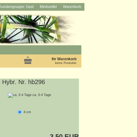
Kundengruppe: Gast
Merkzettel
Warenkorb
Ihr Warenkorb
keine Produkte
 Hybr. Nr. hb296
ca. 3-4 Tage
4 cm
3,50 EUR