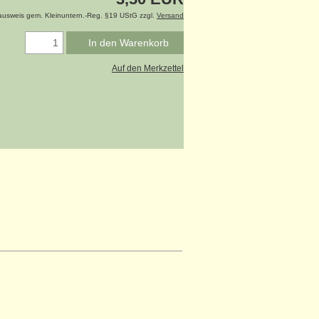
ausweis gem. Kleinuntern.-Reg. §19 UStG zzgl.
Versand
In den Warenkorb
Auf den Merkzettel