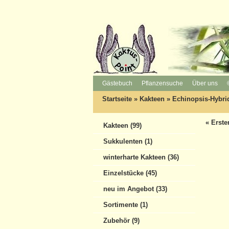
Gästebuch
Pflanzensuche
Über uns
Startseite
»
Kakteen
»
Echinopsis-Hybri
« Erste
Kakteen (99)
Sukkulenten (1)
winterharte Kakteen (36)
Einzelstücke (45)
neu im Angebot (33)
Sortimente (1)
Zubehör (9)