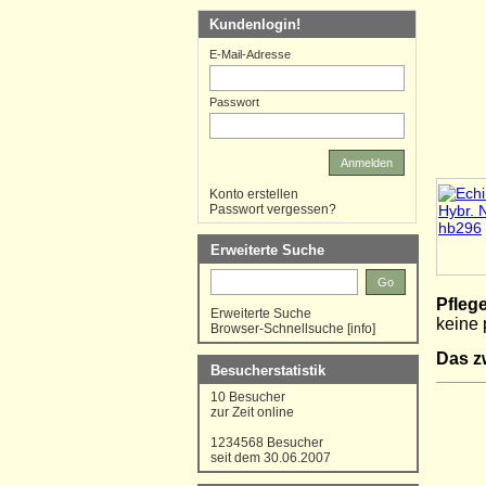
Kundenlogin!
E-Mail-Adresse
Passwort
Anmelden
Konto erstellen
Passwort vergessen?
Erweiterte Suche
Go
Pflege
Erweiterte Suche
keine 
Browser-Schnellsuche
[
info
]
Das z
Besucherstatistik
10 Besucher
zur Zeit online
1234568 Besucher
seit dem 30.06.2007