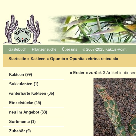
Gästebuch
Pflanzensuche
Über uns
© 2007-2025 Kaktus-Point
Startseite
»
Kakteen
»
Opuntia
»
Opuntia zebrina reticulata
3
Artikel in diese
« Erster
« zurück
Kakteen (99)
Sukkulenten (1)
winterharte Kakteen (36)
Einzelstücke (45)
neu im Angebot (33)
Sortimente (1)
Zubehör (9)