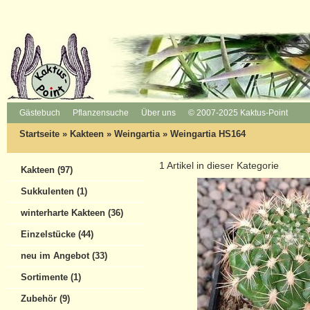
Gästebuch
Pflanzensuche
Über uns
© 2007-2025 Kaktus-Point
Startseite
»
Kakteen
»
Weingartia
»
Weingartia HS164
1
Artikel in dieser Kategorie
Kakteen (97)
Sukkulenten (1)
winterharte Kakteen (36)
Einzelstücke (44)
neu im Angebot (33)
Sortimente (1)
Zubehör (9)