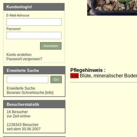
Kundenlogin!
E-Mail-Adresse
Passwort
Anmelden
Konto erstellen
Passwort vergessen?
Pflegehinweis :
Erweiterte Suche
rote
Blüte, mineralischer Boden
Go
Erweiterte Suche
Browser-Schnellsuche
[
info
]
Besucherstatistik
16 Besucher
zur Zeit online
1238343 Besucher
seit dem 30.06.2007