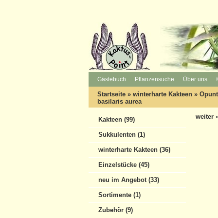
Gästebuch
Pflanzensuche
Über uns
Startseite
»
winterharte Kakteen
»
Opunti
basilaris aurea
weiter 
Kakteen (99)
Sukkulenten (1)
winterharte Kakteen (36)
Einzelstücke (45)
neu im Angebot (33)
Sortimente (1)
Zubehör (9)