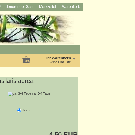
Kundengruppe: Gast
Merkzettel
Warenkorb
Ihr Warenkorb
keine Produkte
silaris aurea
ca. 3-4 Tage
5 cm
4,50 EUR