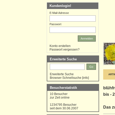
Kundenlogin!
E-Mail-Adresse
Passwort
Anmelden
Konto erstellen
Passwort vergessen?
Erweiterte Suche
Go
Erweiterte Suche
ART
Browser-Schnellsuche
[
info
]
Besucherstatistik
blühfr
10 Besucher
bis - 
zur Zeit online
1234795 Besucher
Das z
seit dem 30.06.2007