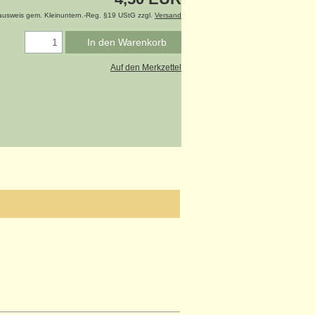
ausweis gem. Kleinuntern.-Reg. §19 UStG zzgl.
Versand
In den Warenkorb
Auf den Merkzettel